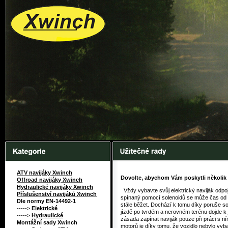
ATV navijáky Xwinch
Dovolte, abychom Vám poskytli několik 
Offroad navijáky Xwinch
Hydraulické navijáky Xwinch
Vždy vybavte svůj elektrický naviják odpojo
Příslušenství navijáků Xwinch
spínaný pomocí solenoidů se může čas od 
Dle normy EN-14492-1
stále běžet. Dochází k tomu díky poruše s
----->
Elektrické
jízdě po tvrdém a nerovném terénu dojde k
----->
Hydraulické
zásada zapínat naviják pouze při práci s n
Montážní sady Xwinch
motorů je díky tomu, že vozidlo nebylo vy