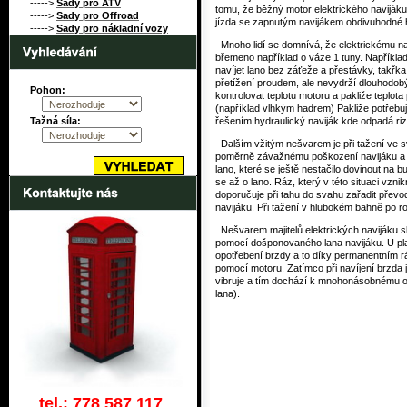
----->
Sady pro ATV
tomu, že běžný motor elektrického navijáku
----->
Sady pro Offroad
jízda se zapnutým navijákem obdivuhodné h
----->
Sady pro nákladní vozy
Mnoho lidí se domnívá, že elektrickému navi
břemeno například o váze 1 tuny. Například
navíjet lano bez záťeže a přestávky, takřka
přetížení proudem, ale nevydrží dlouhodobý
Pohon:
kontrolovat teplotu motoru a pakliže teplot
(například vlhkým hadrem) Pakliže potřebuj
Tažná síla:
řešením hydraulický naviják kde odpadá riz
Dalším vžitým nešvarem je při tažení ve s
poměrně závažnému poškození navijáku a to
lano, které se ještě nestačilo dovinout na
se až o lano. Ráz, který v této situaci vz
doporučuje při tahu do svahu zařadit přev
navijáku. Při tažení v hlubokém bahně po ro
Nešvarem majitelů elektrických navijáku 
pomocí došponovaného lana navijáku. U pl
opotřebení brzdy a to díky permanentním rá
pomocí motoru. Zatímco při navíjení brzda 
vibruje a tím dochází k mnohonásobnému o
lana).
tel.: 778 587 117