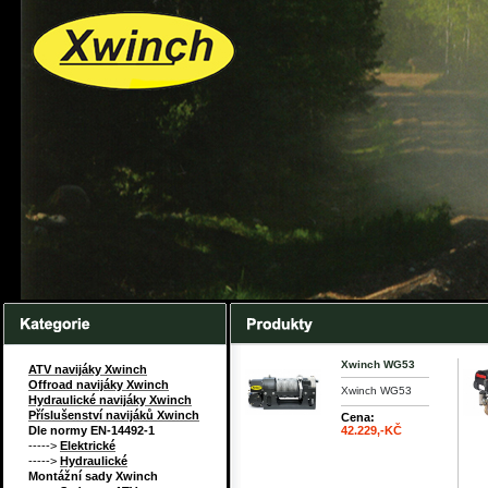
Xwinch WG53
ATV navijáky Xwinch
Offroad navijáky Xwinch
Xwinch WG53
Hydraulické navijáky Xwinch
Příslušenství navijáků Xwinch
Cena:
Dle normy EN-14492-1
42.229,-KČ
----->
Elektrické
----->
Hydraulické
Montážní sady Xwinch