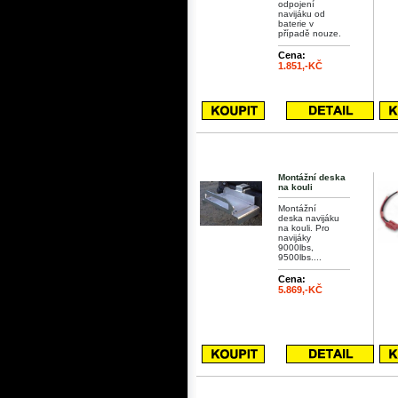
odpojení
navijáku od
baterie v
případě nouze.
Cena:
1.851,-KČ
Montážní deska
na kouli
Montážní
deska navijáku
na kouli. Pro
navijáky
9000lbs,
9500lbs....
Cena:
5.869,-KČ