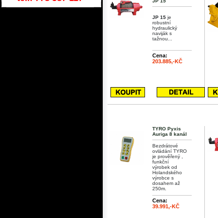
JP 15
JP 15
je
robustní
hydraulický
naviják s
tažnou...
Cena:
203.885,-KČ
TYRO Pyxis
Auriga 8 kanál
Bezdrátové
ovládání TYRO
je prověřený ,
funkční
výrobek od
Holandského
výrobce s
dosahem až
250m.
Cena:
39.991,-KČ