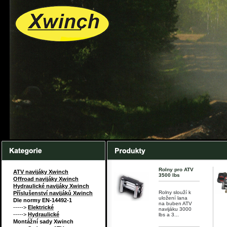
Rolny pro ATV
ATV navijáky Xwinch
3500 lbs
Offroad navijáky Xwinch
Hydraulické navijáky Xwinch
Rolny slouží k
Příslušenství navijáků Xwinch
uložení lana
Dle normy EN-14492-1
na buben ATV
----->
Elektrické
navijáku 3000
----->
Hydraulické
lbs a 3...
Montážní sady Xwinch