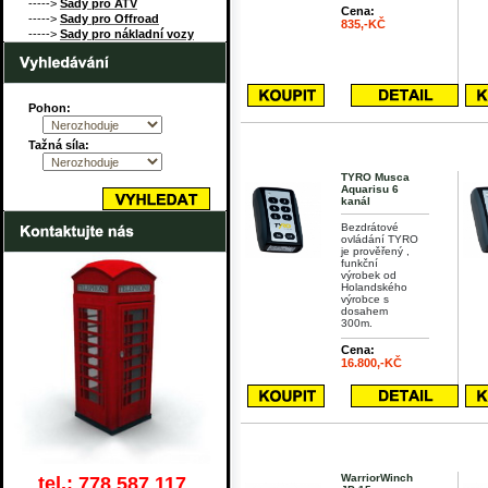
----->
Sady pro ATV
Cena:
----->
Sady pro Offroad
835,-KČ
----->
Sady pro nákladní vozy
Pohon:
Tažná síla:
TYRO Musca
Aquarisu 6
kanál
Bezdrátové
ovládání TYRO
je prověřený ,
funkční
výrobek od
Holandského
výrobce s
dosahem
300m.
Cena:
16.800,-KČ
WarriorWinch
tel.: 778 587 117