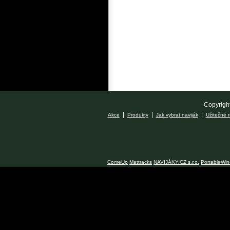
Copyright
|
|
|
Akce
Produkty
Jak vybrat naviják
Užitečné 
ComeUp
Mattracks
NAVIJÁKY.CZ s.r.o.
PortableWin