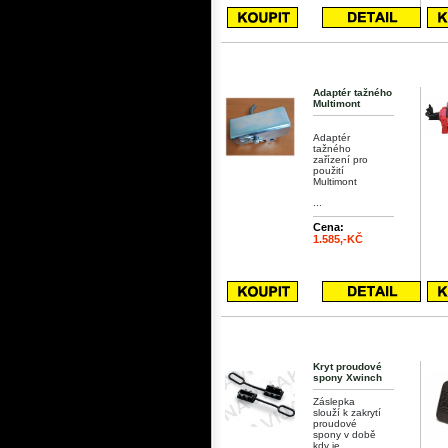
Adaptér tažného
Multimont
Adaptér
tažného
zařízení pro
použití
Multimont
...
Cena:
1.585,-KČ
Kryt proudové
spony Xwinch
Záslepka
slouží k zakrytí
proudové
spony v době
kdy je