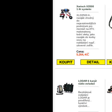
Xwinch X3500
1.6t syntetic
XLD3500 A ,
naviják vhodný
do
nejextrémnějších
podmínek pro
montáž na ATV,
malotraktory,
lodní vleky, jako
naviják do korby
vozu na
nakládání např.
ulovené zvěře.
Cena:
5.264,-KČ
LODAR 6 kanál
rádio ovladač
Bezdrátové
ovládání
LODAR je
prověřený ,
funkční
výrobek...