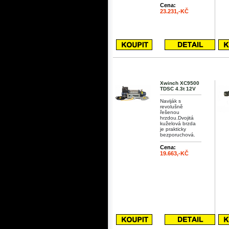
Cena:
23.231,-KČ
Xwinch XC9500
TDSC 4.3t 12V
Naviják s
revolušně
řešenou
hrzdou.Dvojitá
kuželová brzda
je prakticky
bezporuchová.
Cena:
19.663,-KČ