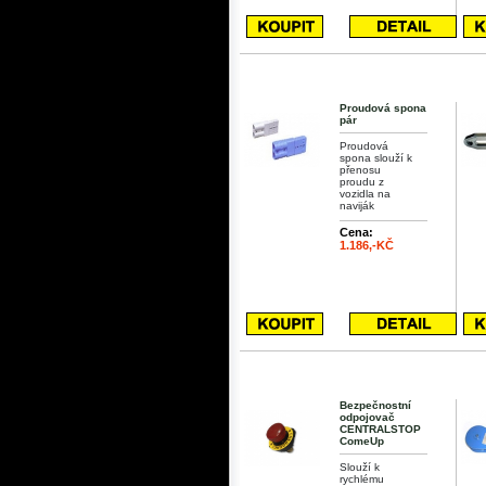
Proudová spona
pár
Proudová
spona slouží k
přenosu
proudu z
vozidla na
naviják
Cena:
1.186,-KČ
Bezpečnostní
odpojovač
CENTRALSTOP
ComeUp
Slouží k
rychlému