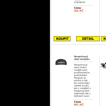
rozpojená.
Cena:
115,-KČ
Neoprénový
obal navijáku
Neoprenový
obal chrání
naviják proti
povětrnostním
podmínkám.
Neopren je
pružný a tak
lze univerzální
návlek použít
jak u navijáků s
integrovanými
solenoidy tak u
běžných verzí.
Cena:
847,-KČ