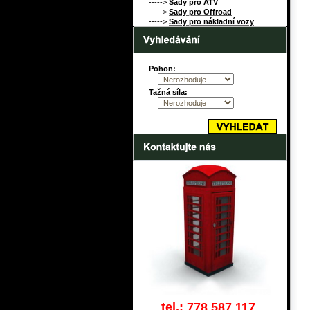
----->
Sady pro ATV
----->
Sady pro Offroad
----->
Sady pro nákladní vozy
Pohon:
Tažná síla:
tel.: 778 587 117