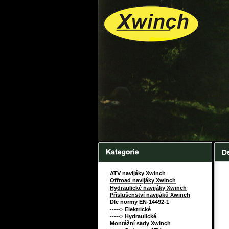
ATV navijáky Xwinch
Offroad navijáky Xwinch
Hydraulické navijáky Xwinch
Příslušenství navijáků Xwinch
Dle normy EN-14492-1
----->
Elektrické
----->
Hydraulické
Montážní sady Xwinch